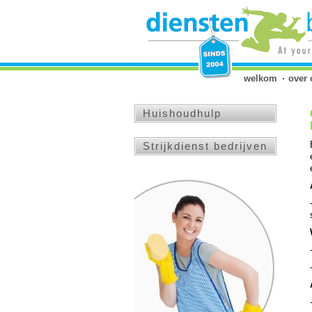
welkom
over 
Huishoudhulp
Strijkdienst bedrijven