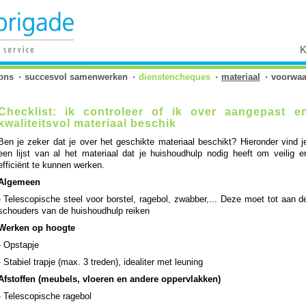
K
ons
succesvol samenwerken
dienstencheques
materiaal
voorwaa
Checklist: ik controleer of ik over aangepast e
kwaliteitsvol materiaal beschik
Ben je zeker dat je over het geschikte materiaal beschikt? Hieronder vind j
een lijst van al het materiaal dat je huishoudhulp nodig heeft om veilig e
efficiënt te kunnen werken.
Algemeen
- Telescopische steel voor borstel, ragebol, zwabber,... Deze moet tot aan d
schouders van de huishoudhulp reiken
Werken op hoogte
- Opstapje
- Stabiel trapje (max. 3 treden), idealiter met leuning
Afstoffen (meubels, vloeren en andere oppervlakken)
- Telescopische ragebol