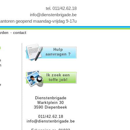
tel. 011/42.62.18
info@dienstenbrigade.be
antoren geopend maandag-vrijdag 9-17u
rden
contact
n
Hulp
aanvragen ?
e
n
Ik zoek een
toffe job!
e
Dienstenbrigade
Marktplein 30
3590 Diepenbeek
011/42.62.18
info@dienstenbrigade.be