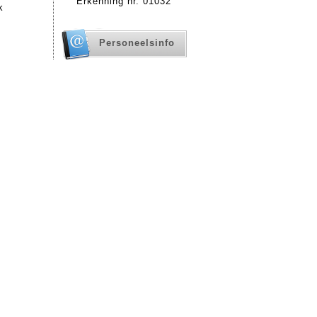
Erkenning nr. 01032
k
Personeelsinfo