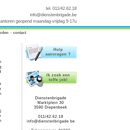
tel. 011/42.62.18
info@dienstenbrigade.be
antoren geopend maandag-vrijdag 9-17u
rden
contact
Hulp
aanvragen ?
n
g
d
Ik zoek een
toffe job!
r
n
n
Dienstenbrigade
Marktplein 30
3590 Diepenbeek
j
e
011/42.62.18
n
info@dienstenbrigade.be