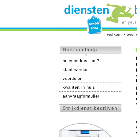
welkom
over 
Huishoudhulp
hoeveel kost het?
klant worden
voordelen
kwaliteit in huis
aanvraagformulier
Strijkdienst bedrijven