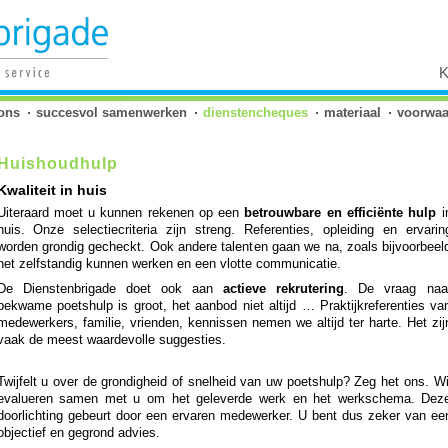
K
ons
succesvol samenwerken
dienstencheques
materiaal
voorwaa
Huishoudhulp
Kwaliteit in huis
Uiteraard moet u kunnen rekenen op een
betrouwbare en efficiënte hulp
i
huis. Onze selectiecriteria zijn streng. Referenties, opleiding en ervarin
worden grondig gecheckt. Ook andere talenten gaan we na, zoals bijvoorbeel
het zelfstandig kunnen werken en een vlotte communicatie.
De Dienstenbrigade doet ook aan
actieve rekrutering
. De vraag naa
bekwame poetshulp is groot, het aanbod niet altijd … Praktijkreferenties va
medewerkers, familie, vrienden, kennissen nemen we altijd ter harte. Het zij
vaak de meest waardevolle suggesties.
Twijfelt u over de grondigheid of snelheid van uw poetshulp? Zeg het ons. Wi
evalueren samen met u om het geleverde werk en het werkschema. Dez
doorlichting gebeurt door een ervaren medewerker. U bent dus zeker van ee
objectief en gegrond advies.